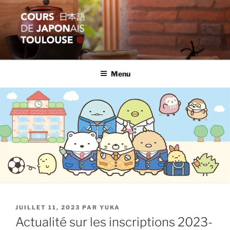
Aller
au
contenu
principal
COURS JAPON TOULOUSE
Apprentissage et formation en langue japonaise
Menu
PUBLIÉ
JUILLET 11, 2023
PAR
YUKA
LE
Actualité sur les inscriptions 2023-