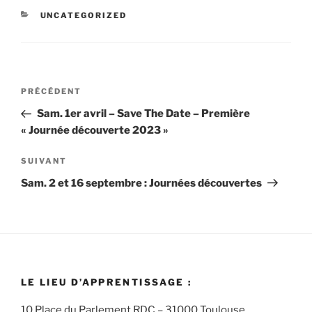
CATÉGORIES
UNCATEGORIZED
Navigation
Article
PRÉCÉDENT
de
précédent
Sam. 1er avril – Save The Date – Première
l’article
« Journée découverte 2023 »
Article
SUIVANT
suivant
Sam. 2 et 16 septembre : Journées découvertes
LE LIEU D’APPRENTISSAGE :
10 Place du Parlement RDC – 31000 Toulouse