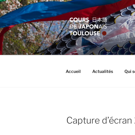
Aller
au
contenu
principal
COURS JA
Apprentissage et formation en
Accueil
Actualités
Qui 
Capture d’écran