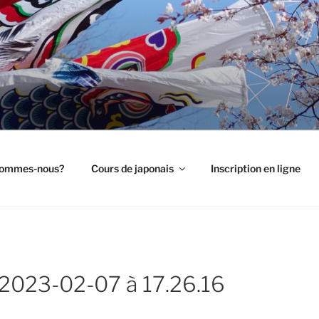
PON TOULOUSE
 langue japonaise
sommes-nous?
Cours de japonais
Inscription en ligne
 2023-02-07 à 17.26.16