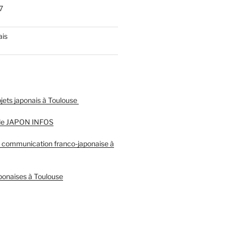
7
ais
objets japonais à Toulouse
 de JAPON INFOS
e communication franco-japonaise à
ponaises à Toulouse