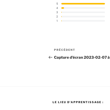
Navigation
Article
PRÉCÉDENT
de
précédent
Capture d’écran 2023-02-07 à
l’article
LE LIEU D’APPRENTISSAGE :