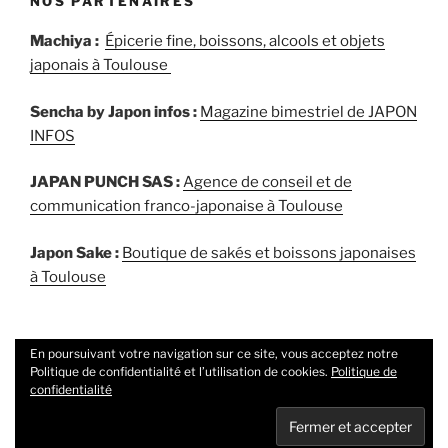
NOS PARTENAIRES
Machiya :
Épicerie fine, boissons, alcools et objets
japonais à Toulouse
Sencha by Japon infos :
Magazine bimestriel de JAPON
INFOS
JAPAN PUNCH SAS :
Agence de conseil et de
communication franco-japonaise à Toulouse
Japon Sake :
Boutique de sakés et boissons japonaises
à Toulouse
En poursuivant votre navigation sur ce site, vous acceptez notre
Politique de confidentialité et l’utilisation de cookies.
Politique de
confidentialité
Politique de confidentialité
Fièrement propulsé par
WordPress