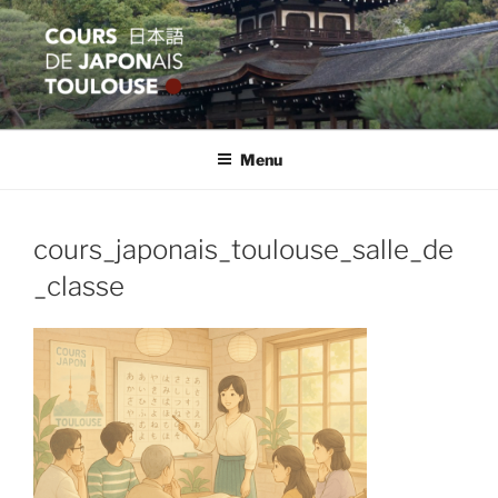
Aller
au
contenu
principal
COURS JAPON TOULOUSE
Apprentissage et formation en langue japonaise
Menu
cours_japonais_toulouse_salle_de
_classe