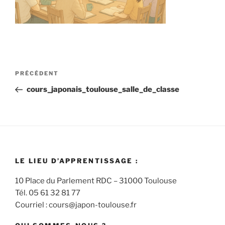
Navigation
Article
PRÉCÉDENT
de
précédent
cours_japonais_toulouse_salle_de_classe
l’article
LE LIEU D’APPRENTISSAGE :
10 Place du Parlement RDC – 31000 Toulouse
Tél. 05 61 32 81 77
Courriel : cours@japon-toulouse.fr