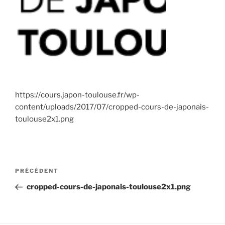
https://cours.japon-toulouse.fr/wp-
content/uploads/2017/07/cropped-cours-de-japonais-
toulouse2x1.png
Navigation
Article
PRÉCÉDENT
de
précédent
cropped-cours-de-japonais-toulouse2x1.png
l’article