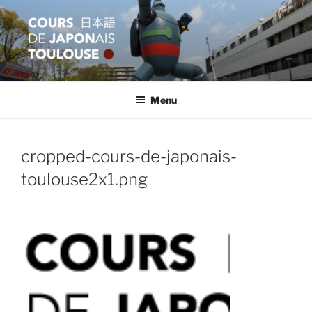
Aller
au
contenu
principal
COURS JAPON TOULOUSE
Apprentissage et formation en langue japonaise
Menu
cropped-cours-de-japonais-
toulouse2x1.png