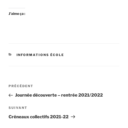
J’aime ça :
CATÉGORIES
INFORMATIONS ÉCOLE
Navigation
Article
PRÉCÉDENT
de
précédent
Journée découverte – rentrée 2021/2022
l’article
Article
SUIVANT
suivant
Créneaux collectifs 2021-22