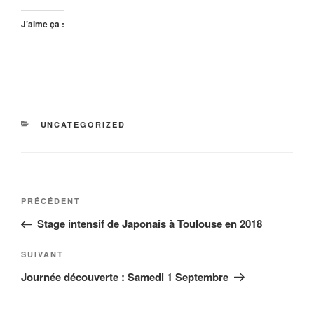
J’aime ça :
CATÉGORIES
UNCATEGORIZED
Navigation
Article
PRÉCÉDENT
de
précédent
Stage intensif de Japonais à Toulouse en 2018
l’article
Article
SUIVANT
suivant
Journée découverte : Samedi 1 Septembre