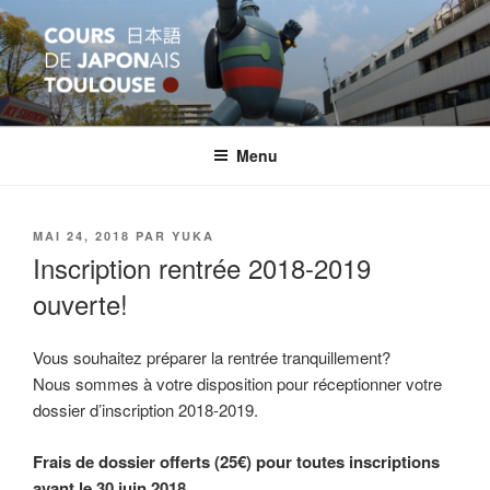
Aller
au
contenu
principal
COURS JAPON TOULOUSE
Apprentissage et formation en langue japonaise
Menu
PUBLIÉ
MAI 24, 2018
PAR
YUKA
LE
Inscription rentrée 2018-2019
ouverte!
Vous souhaitez préparer la rentrée tranquillement?
Nous sommes à votre disposition pour réceptionner votre
dossier d’inscription 2018-2019.
Frais de dossier offerts (25€) pour toutes inscriptions
avant le 30 juin 2018.