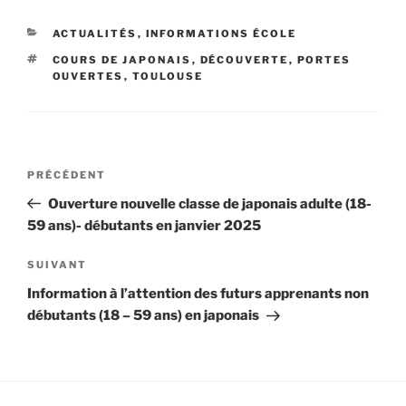
CATÉGORIES
ACTUALITÉS
,
INFORMATIONS ÉCOLE
ÉTIQUETTES
COURS DE JAPONAIS
,
DÉCOUVERTE
,
PORTES
OUVERTES
,
TOULOUSE
Navigation
Article
PRÉCÉDENT
de
précédent
Ouverture nouvelle classe de japonais adulte (18-
l’article
59 ans)- débutants en janvier 2025
Article
SUIVANT
suivant
Information à l’attention des futurs apprenants non
débutants (18 – 59 ans) en japonais