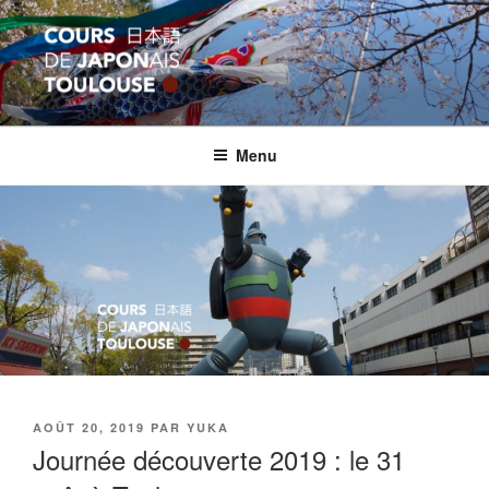
Aller
au
contenu
principal
COURS JAPON TOULOUSE
Apprentissage et formation en langue japonaise
Menu
PUBLIÉ
AOÛT 20, 2019
PAR
YUKA
LE
Journée découverte 2019 : le 31