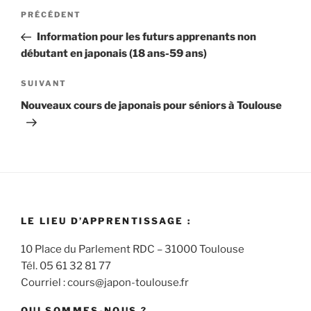
Navigation
Article
PRÉCÉDENT
de
précédent
Information pour les futurs apprenants non
l’article
débutant en japonais (18 ans-59 ans)
Article
SUIVANT
suivant
Nouveaux cours de japonais pour séniors à Toulouse
LE LIEU D’APPRENTISSAGE :
10 Place du Parlement RDC – 31000 Toulouse
Tél. 05 61 32 81 77
Courriel : cours@japon-toulouse.fr
QUI SOMMES-NOUS ?