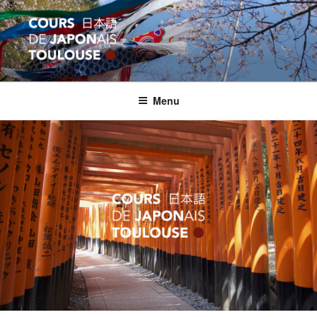
Aller
au
contenu
principal
COURS JAPON TOULOUSE
Apprentissage et formation en langue japonaise
Menu