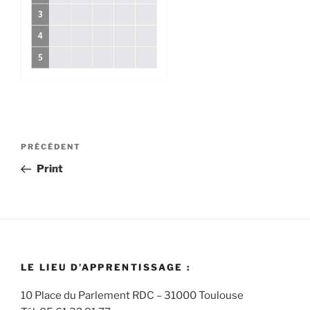
Navigation
Article
PRÉCÉDENT
de
précédent
Print
l’article
LE LIEU D’APPRENTISSAGE :
10 Place du Parlement RDC – 31000 Toulouse