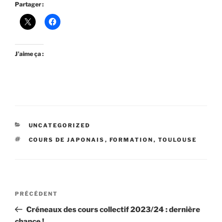
Partager :
J’aime ça :
CATÉGORIES
UNCATEGORIZED
ÉTIQUETTES
COURS DE JAPONAIS
,
FORMATION
,
TOULOUSE
Navigation
Article
PRÉCÉDENT
de
précédent
Créneaux des cours collectif 2023/24 : dernière
l’article
chance !