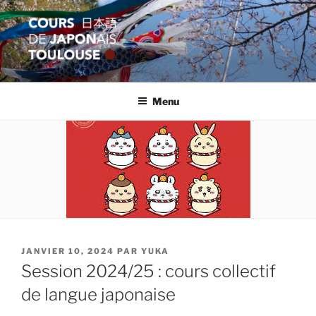
Aller
au
contenu
principal
COURS JAPON TOULOUSE
Apprentissage et formation en langue japonaise
Menu
PUBLIÉ
JANVIER 10, 2024
PAR
YUKA
LE
Session 2024/25 : cours collectif
de langue japonaise