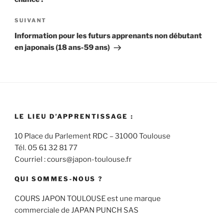
Article
SUIVANT
suivant
Information pour les futurs apprenants non débutant
en japonais (18 ans-59 ans)
LE LIEU D’APPRENTISSAGE :
10 Place du Parlement RDC – 31000 Toulouse
Tél. 05 61 32 81 77
Courriel : cours@japon-toulouse.fr
QUI SOMMES-NOUS ?
COURS JAPON TOULOUSE est une marque
commerciale de JAPAN PUNCH SAS