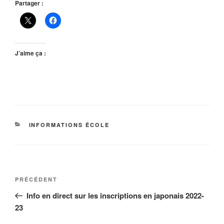
Partager :
J’aime ça :
CATÉGORIES
INFORMATIONS ÉCOLE
Navigation
Article
PRÉCÉDENT
de
précédent
Info en direct sur les inscriptions en japonais 2022-
l’article
23