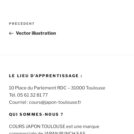
Navigation
Article
PRÉCÉDENT
de
précédent
Vector illustration
l’article
LE LIEU D’APPRENTISSAGE :
10 Place du Parlement RDC – 31000 Toulouse
Tél. 05 61 32 81 77
Courriel : cours@japon-toulouse.fr
QUI SOMMES-NOUS ?
COURS JAPON TOULOUSE est une marque
commerciale de JAPAN PUNCH SAS